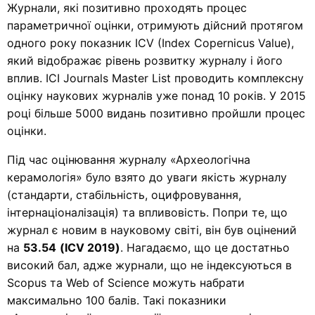
Журнали, які позитивно проходять процес
параметричної оцінки, отримують дійсний протягом
одного року показник ICV (Index Copernicus Value),
який відображає рівень розвитку журналу і його
вплив. ICI Journals Master List проводить комплексну
оцінку наукових журналів уже понад 10 років. У 2015
році більше 5000 видань позитивно пройшли процес
оцінки.
Під час оцінювання журналу «Археологічна
керамологія» було взято до уваги якість журналу
(стандарти, стабільність, оцифровування,
інтернаціоналізація) та впливовість. Попри те, що
журнал є новим в науковому світі, він був оцінений
на
53.54
(ICV 2019)
. Нагадаємо, що це достатньо
високий бал, адже журнали, що не індексуються в
Scopus та Web of Science можуть набрати
максимально 100 балів. Такі показники