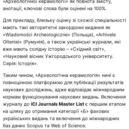
«Археологічної керамології» як повнота змісту,
анотації, ключові слова були оцінені на 100%.
Для прикладу, близьку оцінку зі схожої спеціальності
мають такі авторитетні закордонні видання як
«Wiadomości Archeologiczne» (Польща), «Arhivele
Olteniei» (Румунія), а також українські журнали, які
вже мають солідну історію – «Східний світ»,
«Науковий вісник Ужгородського університету.
Серія: Історія».
Таким чином, «Археологічна керамологія» нині є
повноцінною платформою для публікації результатів
наукових досліджень, адже відповідає міжнародним
нормам функціонування наукових видань. Включення
журналу до
ICI Journals Master List
є першим етапом
на шляху до отримання категорії «Б» фахових
українських видань та включення до міжнародних
баз даних Scopus та Web of Science.