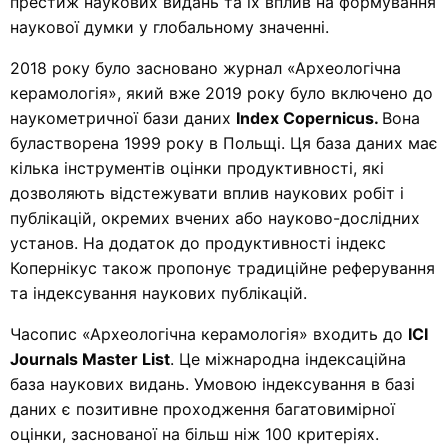
престиж наукових видань та їх вплив на формування
наукової думки у глобальному значенні.
2018 року було засновано журнал «Археологічна
керамологія», який вже 2019 року було включено до
наукометричної бази даних
Index Copernicus.
Вона
буластворена 1999 року в Польщі. Ця база даних має
кілька інструментів оцінки продуктивності, які
дозволяють відстежувати вплив наукових робіт і
публікацій, окремих вчених або науково-дослідних
установ. На додаток до продуктивності індекс
Копернікус також пропонує традиційне реферування
та індексування наукових публікацій.
Часопис «Археологічна керамологія» входить до
ICI
Journals Master List
. Це міжнародна індексаційна
база наукових видань. Умовою індексування в базі
даних є позитивне проходження багатовимірної
оцінки, заснованої на більш ніж 100 критеріях.